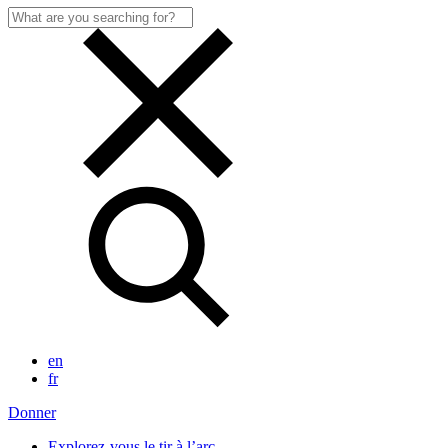
Search
for:
en
fr
Donner
Explorez-vous le tir à l’arc