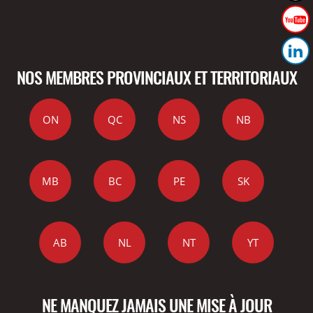
NOS MEMBRES PROVINCIAUX ET TERRITORIAUX
ON
QC
NS
NB
MB
BC
PE
SK
AB
NL
NT
YT
NE MANQUEZ JAMAIS UNE MISE À JOUR