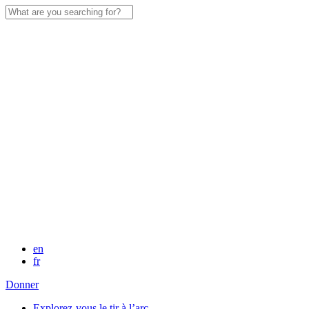
Search
for:
en
fr
Donner
Explorez-vous le tir à l’arc