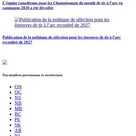
L’équipe canadienne pour les Championnats du monde de tir à l’arc en
campagne 2026 a été dévoilée
Publication de la politique de sélection pour les épreuves de tir à l’arc
recoubré de 2027
Nos membres provinciaux et territoriaux
ON
QC
NS
NB
MB
BC
PE
SK
AB
NL