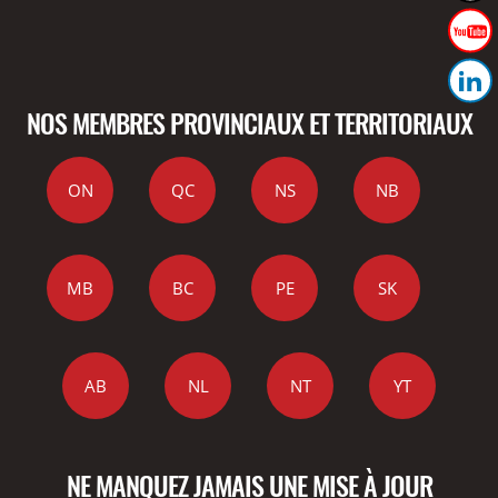
NOS MEMBRES PROVINCIAUX ET TERRITORIAUX
ON
QC
NS
NB
MB
BC
PE
SK
AB
NL
NT
YT
NE MANQUEZ JAMAIS UNE MISE À JOUR