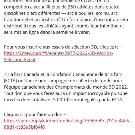
le déclenchement de la pandémie de COVID-19. La
compétition a accueilli plus de 250 athlètes dans quatre
disciplines d’arc différentes — arc à poulies, arc nu, arc
traditionnel et arc instinctif. Un formulaire d’inscription sera
distribué à tous les athlètes ayant soumis leur intention et
sera mis en ligne dans la semaine à venir.
Pour vous inscrire aux essais de sélection 3D, cliquez ici –
https://2mev.com/#!/events/2977-2022-3D-Worlds-
Selection-Event
Tir à l’arc Canada et la Fondation Canadienne de tir à l’arc
(FCTA) ont lancé une campagne de collecte de fonds pour
l’équipe canadienne des Championnats du monde 3D 2022.
Tout don que vous ferez aura un impact incroyable puisque
tous les dons totalisant 5 000 $ seront égalés par la FCTA.
Cliquez ici pour faire un don –
https://app.simplyk.io/en/fundraising/7b96db9c-791b-44c6-
88d1-cc83a5bf04f0