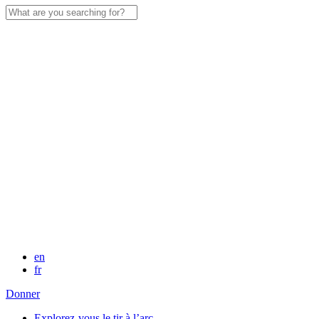
Search
for:
en
fr
Donner
Explorez-vous le tir à l’arc