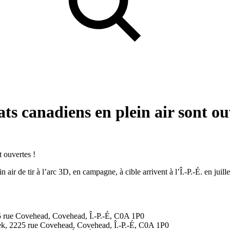
s canadiens en plein air sont ou
r de tir à l’arc 3D, en campagne, à cible arrivent à l’Î.-P.-É. en juille
2225 rue Covehead, Covehead, Î.-P.-É, C0A 1P0
reek, 2225 rue Covehead, Covehead, Î.-P.-É, C0A 1P0