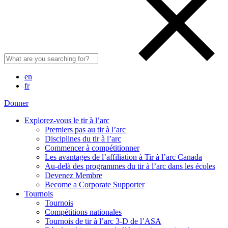
en
fr
Donner
Explorez-vous le tir à l’arc
Premiers pas au tir à l’arc
Disciplines du tir à l’arc
Commencer à compétitionner
Les avantages de l’affiliation à Tir à l’arc Canada
Au-delà des programmes du tir à l’arc dans les écoles
Devenez Membre
Become a Corporate Supporter
Tournois
Tournois
Compétitions nationales
Tournois de tir à l’arc 3-D de l’ASA