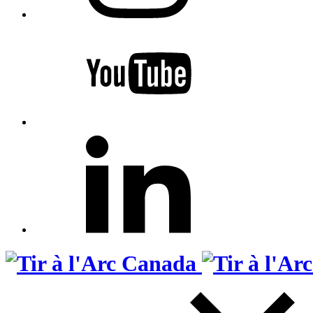
Search
for: