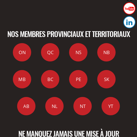
NOS MEMBRES PROVINCIAUX ET TERRITORIAUX
ON
QC
NS
NB
MB
BC
PE
SK
AB
NL
NT
YT
NE MANQUEZ JAMAIS UNE MISE À JOUR