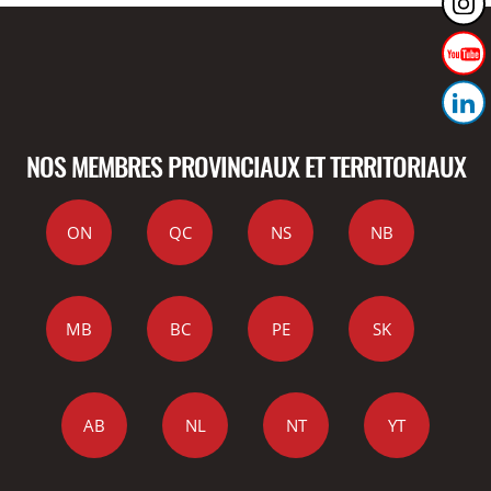
NOS MEMBRES PROVINCIAUX ET TERRITORIAUX
ON
QC
NS
NB
MB
BC
PE
SK
AB
NL
NT
YT