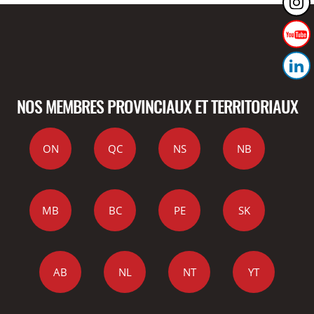
NOS MEMBRES PROVINCIAUX ET TERRITORIAUX
ON
QC
NS
NB
MB
BC
PE
SK
AB
NL
NT
YT