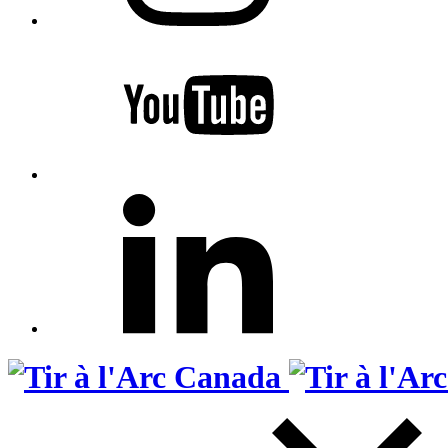
Search
for: