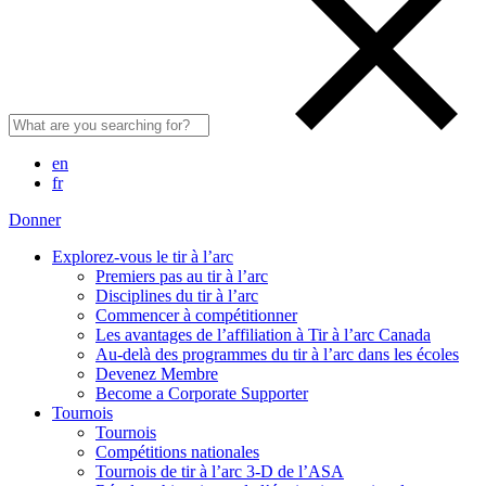
en
fr
Donner
Explorez-vous le tir à l’arc
Premiers pas au tir à l’arc
Disciplines du tir à l’arc
Commencer à compétitionner
Les avantages de l’affiliation à Tir à l’arc Canada
Au-delà des programmes du tir à l’arc dans les écoles
Devenez Membre
Become a Corporate Supporter
Tournois
Tournois
Compétitions nationales
Tournois de tir à l’arc 3-D de l’ASA