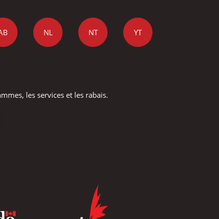
AB
NL
NT
YT
mmes, les services et les rabais.