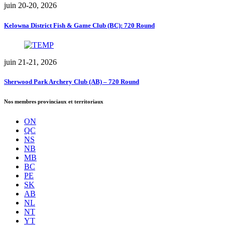
juin 20-20, 2026
Kelowna District Fish & Game Club (BC): 720 Round
juin 21-21, 2026
Sherwood Park Archery Club (AB) – 720 Round
Nos membres provinciaux et territoriaux
ON
QC
NS
NB
MB
BC
PE
SK
AB
NL
NT
YT