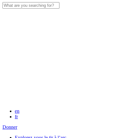
Search
for:
en
fr
Donner
Explorez-vous le tir à l’arc