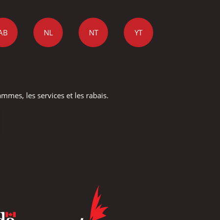
AB
NL
NT
YT
mmes, les services et les rabais.