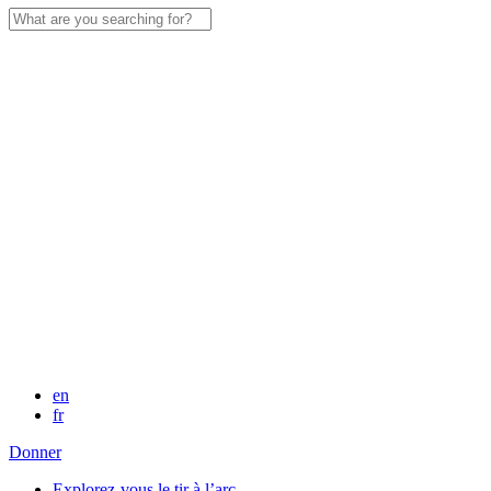
Search
for:
en
fr
Donner
Explorez-vous le tir à l’arc