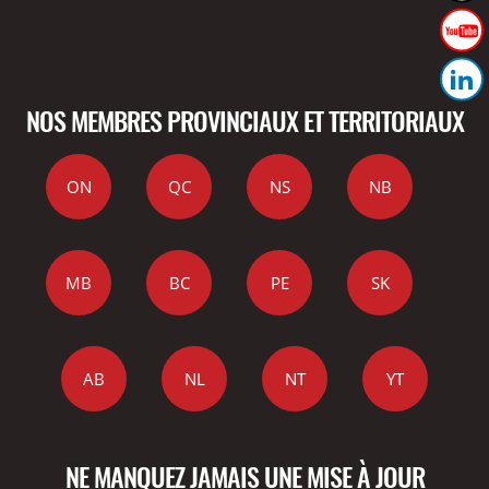
NOS MEMBRES PROVINCIAUX ET TERRITORIAUX
ON
QC
NS
NB
MB
BC
PE
SK
AB
NL
NT
YT
NE MANQUEZ JAMAIS UNE MISE À JOUR