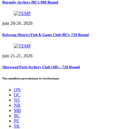
Burnaby Archers (BC): 900 Round
juin 20-20, 2026
Kelowna District Fish & Game Club (BC): 720 Round
juin 21-21, 2026
Sherwood Park Archery Club (AB) – 720 Round
Nos membres provinciaux et territoriaux
ON
QC
NS
NB
MB
BC
PE
SK