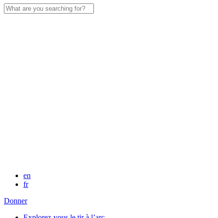
Search
for:
en
fr
Donner
Explorez-vous le tir à l’arc