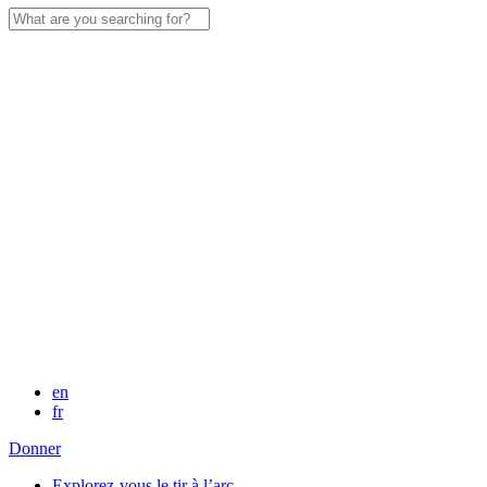
Search
for:
en
fr
Donner
Explorez-vous le tir à l’arc