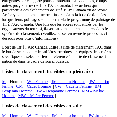
enregistrés par catégorie pour considération aux équipes, camps et
autres programmes de Tir à l’Arc Canada. Les archers qui
participent à des événements de Tir à l’Arc Canada ou de World
Archery sont automatiquement inscrits dans la base de données
lorsque leurs pointages sont inscrits via le programme de pointage de
Tir à l’Arc Canada. Une fois que les scores sont entrés par les
organisateurs du tournoi, ils sont automatiquement entrés dans le
système de classement. (Veuillez passer en revue le processus ci-
dessous pour plus d’informations)
Lorsque Tir à l’Arc Canada utilise la liste de classement TAC dans
le but de sélectionner les athlètes membres des équipes, les critères
spécifiques de sélection feront référence à la liste de classement
nationale dans le cadre de son processus.
Listes de classement des cibles en plein air :
M
– Homme |
W – Femme
|
JM – Junior Homme
|
JW – Junior
femme
|
CM – Cadet Homme
|
CW – Cadette Femme
|
BM –
Benjamin Homme
|
BW – Benjamine Femmes
|
MM – Maître
Homme
|
MW – Maître Femme
|
Listes de classement des cibles en salle
M – Homme
|
W – Femme
|
JM – Junior homme
|
JW -junior