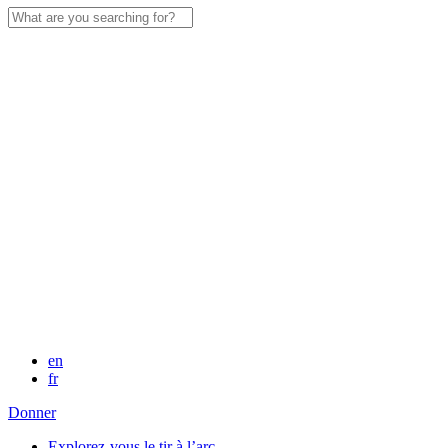
Search
for:
en
fr
Donner
Explorez-vous le tir à l’arc