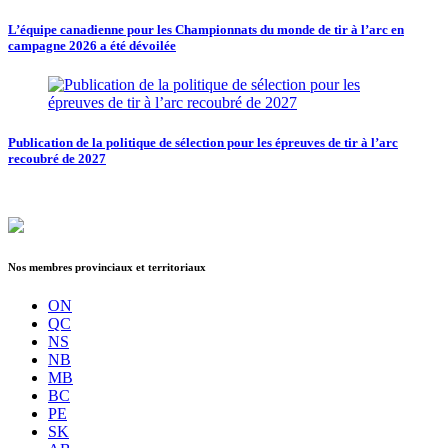
L’équipe canadienne pour les Championnats du monde de tir à l’arc en
campagne 2026 a été dévoilée
Publication de la politique de sélection pour les épreuves de tir à l’arc
recoubré de 2027
Nos membres provinciaux et territoriaux
ON
QC
NS
NB
MB
BC
PE
SK