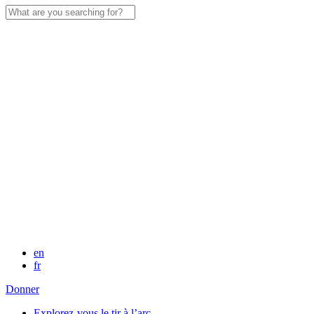
Search
for:
en
fr
Donner
Explorez-vous le tir à l’arc