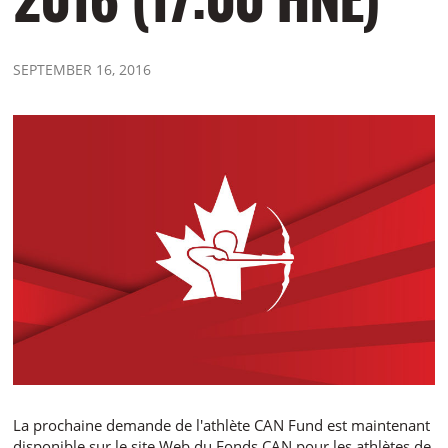
SEPTEMBER 16, 2016
La prochaine demande de l'athlète CAN Fund est maintenant
disponible sur le site Web du Fonds CAN pour les athlètes de